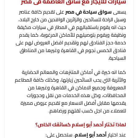
سيارات للايجار مع سائق العاصمة فى مصر
يسعى
سواق سياحة في مصر
على تقديم كافة عناصر
وسبل الراحة للسائحين والزائرين الوافدين من خارج البلاد،
حيث انه يقوم باستقبالهم في المطار في سيارات مكيفة
ونظيفة ويقوم بتوصيلهم للأماكن المرغوبة، كما يقدم
خدمة حجز الفنادق لهم وتقديم افضل العروض لهم على
فنادق الخمس نجوم في القاهرة وغيرها من المناطق
السياحية.
كما انه خبرة في أماكن المتنزهات والمعالم الحضارية
والأثرية التي يحب السائحين زيارتها، وكذلك كافة المطاعم
المعروفة وجميع الاماكن في القاهرة وغيرها من
المحافظات، وكل هذه الخدمات من نقل وحجوزات
يقدمها مقابل أفضل الاسعار مع تقديم عروض مميزة
للعملاء من اجل كسب ثقتهم ورضاهم.
لماذا تختار أحمد أبو إسلام كسائقك الخاص؟
عند اختيار
أحمد أبو إسلام
، ستحصل على: