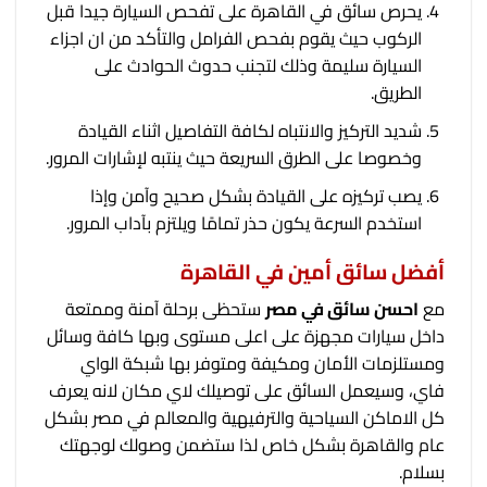
يحرص سائق في القاهرة على تفحص السيارة جيدا قبل
الركوب حيث يقوم بفحص الفرامل والتأكد من ان اجزاء
السيارة سليمة وذلك لتجنب حدوث الحوادث على
الطريق.
شديد التركيز والانتباه لكافة التفاصيل اثناء القيادة
وخصوصا على الطرق السريعة حيث ينتبه لإشارات المرور.
يصب تركيزه على القيادة بشكل صحيح وآمن وإذا
استخدم السرعة يكون حذر تمامًا ويلتزم بآداب المرور.
أفضل سائق أمين في القاهرة
مع
احسن سائق في مصر
ستحظى برحلة آمنة وممتعة
داخل سيارات مجهزة على اعلى مستوى وبها كافة وسائل
ومستلزمات الأمان ومكيفة ومتوفر بها شبكة الواي
فاي، وسيعمل السائق على توصيلك لاي مكان لانه يعرف
كل الاماكن السياحية والترفيهية والمعالم في مصر بشكل
عام والقاهرة بشكل خاص لذا ستضمن وصولك لوجهتك
بسلام.