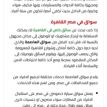
ومجهزة بكافة الادوات والمستلزمات وبها مكيف هواء
وكبيرة من الداخل بحيث تكفي أسرة تتكون من ستة أفراد.
سواق في مصر القاهرة
إذا كنت تبحث عن
سائق خاص فى القاهرة
لك يمكنك
الاستعانة به لإنجاز مشاوريك او للوصول إلى مكان مجهول
بالنسبة لك فلن تجد افضل من
سواق العاصمة
والذي
لديه خبرة حول كافة أماكن وشوارع القاهرة المعروفة
والتي يصعب الوصول إليها، ويقوم السائق بتوصيلك إلى
المكان المقصود بسرعة ومع أخذ كافة احتياطات الامن
والسلامة أثناء القيادة.
يقدم سواق العاصمة خدمات مختلفة لجميع الافراد من
جميع المحافظات في مصر، ومن اهم هذه الخدمات:
يعمل سواق سيارة خصوصي في مصر على استقبال
الافراد من المطارات سواء مصريين او جنسيات اخرى
ويظل معه طوال مدة رحلته في مصر إلى وقت