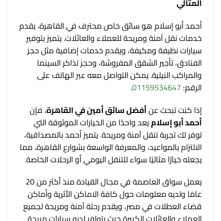
المثالي
أحمد أبو إسلام هو سائق خاص محترف في القاهرة، يقدم
خدمات نقل آمنة ومريحة للعملاء والعائلات.
يتميز بتوفير
سيارات نظيفة ومكيفة، ويقدم خدمات إضافية مثل حجز
الفنادق، تأجير الشقق المفروشة، وحجز تذاكر السينما
والمراكب النيلية.
يمكن التواصل معه عبر الهاتف على
الرقم:
01159534647
.
​
إذا كنت تبحث عن
أفضل سائق أمين في القاهرة
، فإن
أحمد أبو إسلام
يعد واحدًا من الخيارات الموثوقة التي
توفر لك تجربة تنقل آمنة ومريحة. يتميز أحمد بالمصداقية،
الالتزام بالمواعيد، والمعرفة الواسعة بشوارع القاهرة، مما
يجعله خيارًا مثاليًا سواء للتنقل اليومي أو الرحلات الخاصة.
يعمل سواق العاصمة في مجال القيادة منذ أكثر من 20
عامَا ولديه معلومات حول كافة الاماكن الأثرية وأماكن
قضاء العطلات في مصر، ويقدم رحلة آمنة ومريحة لجميع
العملاء والعائلات الكبيرة حيث يتوافر لديه سيارات مريحة